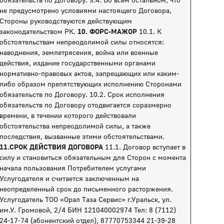
не предусмотрено условиями настоящего Договора,
Стороны руководствуются действующим
законодательством РК.
10. ФОРС-МАЖОР
10.1. К
обстоятельствам непреодолимой силы относятся:
наводнения, землетрясения, война или военные
действия, издание государственными органами
нормативно-правовых актов, запрещающих или каким-
либо образом препятствующих исполнению Сторонами
обязательств по Договору. 10.2. Срок исполнения
обязательств по Договору отодвигается соразмерно
времени, в течении которого действовали
обстоятельства непреодолимой силы, а также
последствия, вызванные этими обстоятельствами.
11.СРОК ДЕЙСТВИЯ ДОГОВОРА
11.1. Договор вступает в
силу и становиться обязательным для Сторон с момента
начала пользования Потребителем услугами
Услугодателя и считается заключенным на
неопределенный срок до письменного расторжения.
Услугодатель ТОО «Орал Таза Сервис» г.Уральск, ул.
им.У. Громовой, 2/4 БИН 121040002974 Тел: 8 (7112)
24-17-74 (абонентский отдел), 87770753344 21-39-28