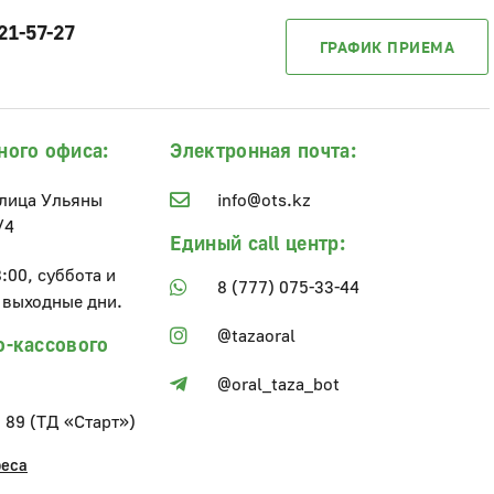
21-57-27
ГРАФИК ПРИЕМА
ного офиса:
Электронная почта:
улица Ульяны
info@ots.kz
/4
Единый call центр:
8:00, суббота и
8 (777) 075-33-44
 выходные дни.
@tazaoral
о-кассового
@oral_taza_bot
, 89 (ТД «Старт»)
реса